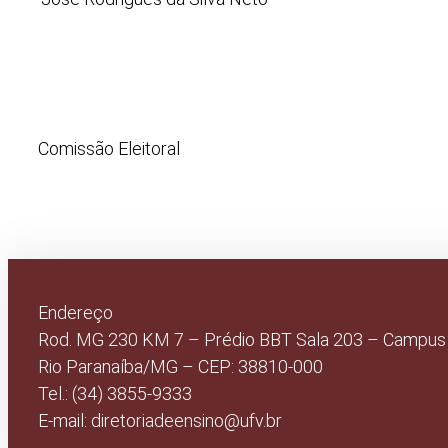
Comissão Eleitoral
Endereço
Rod. MG 230 KM 7 – Prédio BBT Sala 203 – Campus
Rio Paranaíba/MG – CEP: 38810-000
Tel.: (34) 3855-9333
E-mail: diretoriadeensino@ufv.br