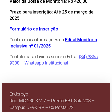
Valor da Bolsa de Monitoria: R$ 420,00
Prazo para inscrição: Até 25 de março de
2025
Formulário de Inscrição
Confira mais informações no
Edital Monitoria
Inclusiva nº 01/2025
Contato para dúvidas sobre o Edital:
(34) 3855
9308
–
Whatsapp Institucional
Endereço
Rod. MG 230 KM 7 – Prédio BBT Sala 203 –
Campus UFV-CRP – Cx.Postal 22